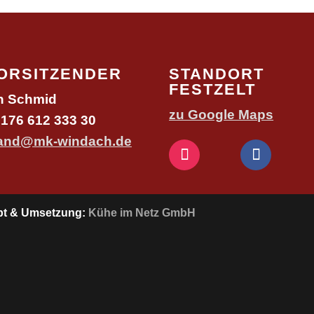
VORSITZENDER
STANDORT
FESTZELT
n Schmid
zu Google Maps
 0176 612 333 30
tand@mk-windach.de
ept & Umsetzung:
Kühe im Netz GmbH